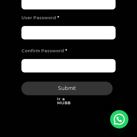
User Password
*
Confirm Password
*
Submit
Ir a
MUBB