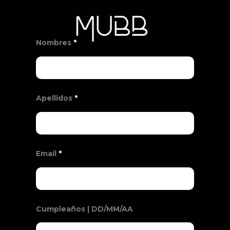
Nombres
*
Apellidos
*
Email
*
Cumpleaños | DD/MM/AA