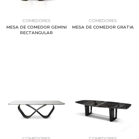
COMEDORES
COMEDORES
MESA DE COMEDOR GEMINI
MESA DE COMEDOR GRATIA
RECTANGULAR
$
0.00
$
0.00
COMEDORES
COMEDORES