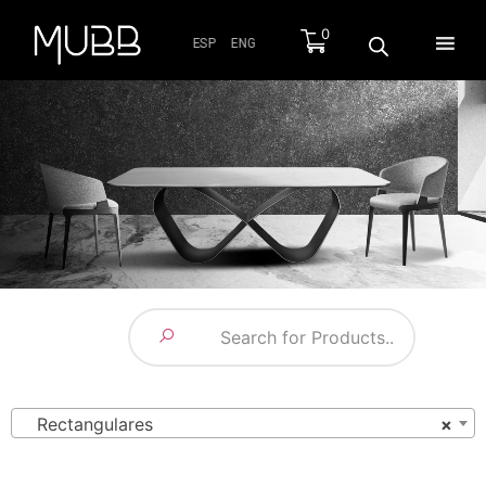
0
ESP
ENG
Rectangulares
×