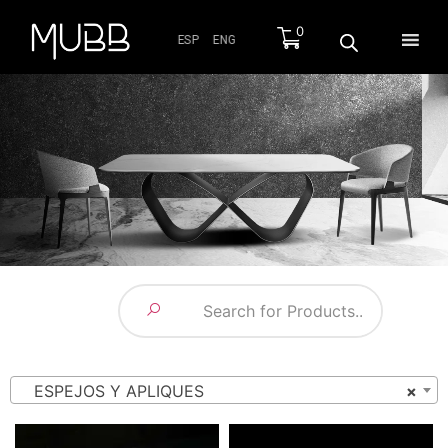
0
ESP
ENG
ESPEJOS Y APLIQUES
×