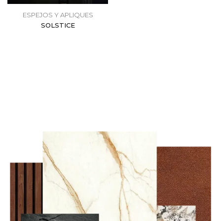
ESPEJOS Y APLIQUES
SOLSTICE
$
1,950.00