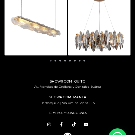
L
LÁMPARA | MT8849-5H
LÁMPARA | MT8980-10H
SHOWROOM QUITO
Av. Francisco de Orellana y González Suárez
SHOWROOM MANTA
Barbasquillo | Vía Umiña Tenis Club
TÉRMINOS Y CONDICIONES