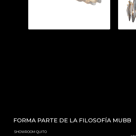
12HL
LÁMPARA | MT8849-5H
LÁ
FORMA PARTE DE LA FILOSOFÍA MUBB
SHOWROOM QUITO