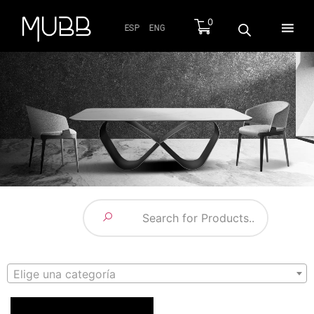
0
ESP
ENG
Elige una categoría