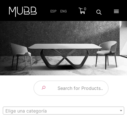
0
ESP
ENG
Elige una categoría