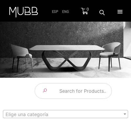
0
ESP
ENG
Elige una categoría