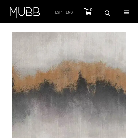
0
ESP
ENG