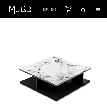
0
ESP
ENG