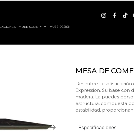
CACIONES
MUBB SOCIETY
MUBB DESIGN
MESA DE COME
Descubre la sofisticación
Expression. Su base con de
madera. La puedes person
estructura, compuesta po
estabilidad, proporcionan
Especificaciones