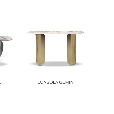
CONSOLA GEMINI
C
Y