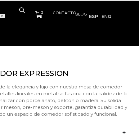
0
CONTACTO
BLOG
ESP
ENG
DOR EXPRESSION
 de la elegancia y lujo con nuestra mesa de comedor
talles lineales en metal se fusiona con la calidez de la
alizar con porcelanato, dekton o madera. Su sólida
r meson, pre-meson y soporte, garantiza durabilidad y
do un espacio de comedor sofisticado y funcional.