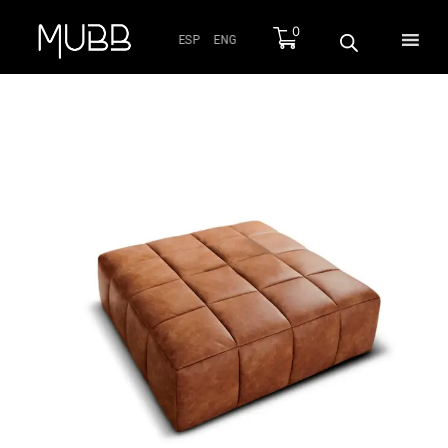
0
ESP
ENG