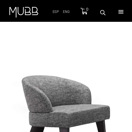
0
ESP
ENG