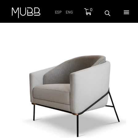
0
ESP
ENG