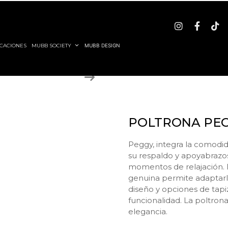
CACIONES
MUBB SOCIETY
MUBB DESIGN
POLTRONA PE
Peggy, integra la comodid
su respaldo y apoyabrazo
momentos de relajación. L
genuina permite adaptarla
diseño y opciones de tapi
funcionalidad. La poltrona
elegancia.