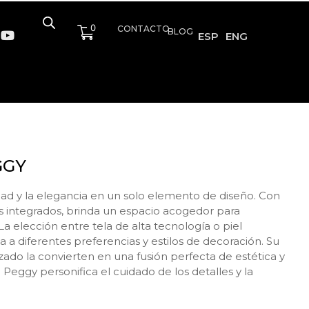
0
CONTACTO
BLOG
ESP
ENG
GGY
ad y la elegancia en un solo elemento de diseño. Con
s integrados, brinda un espacio acogedor para
a elección entre tela de alta tecnología o piel
 a diferentes preferencias y estilos de decoración. Su
zado la convierten en una fusión perfecta de estética y
 Peggy personifica el cuidado de los detalles y la