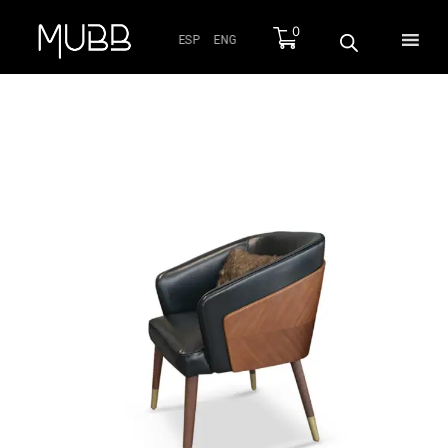
0
ESP
ENG