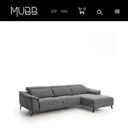
0
ESP
ENG