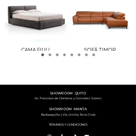
CAMA FIULL
SOFÁ TIMOR
SHOWROOM QUITO
Av. Francisco de Orellana y González Suárez
SHOWROOM MANTA
Barbasquillo | Vía Umiña Tenis Club
TÉRMINOS Y CONDICIONES