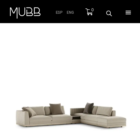
0
ESP
ENG