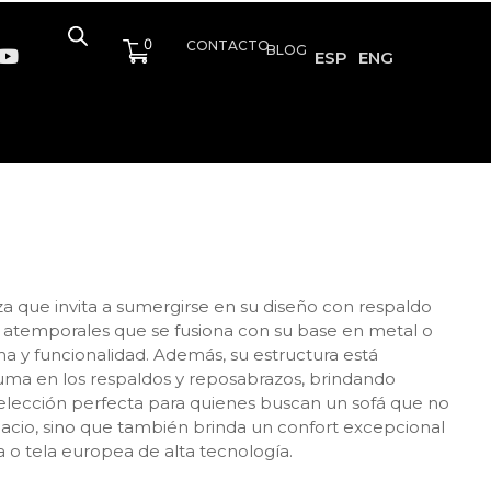
0
CONTACTO
BLOG
ESP
ENG
za que invita a sumergirse en su diseño con respaldo
 atemporales que se fusiona con su base en metal o
y funcionalidad. Además, su estructura está
ma en los respaldos y reposabrazos, brindando
elección perfecta para quienes buscan un sofá que no
spacio, sino que también brinda un confort excepcional
a o tela europea de alta tecnología.