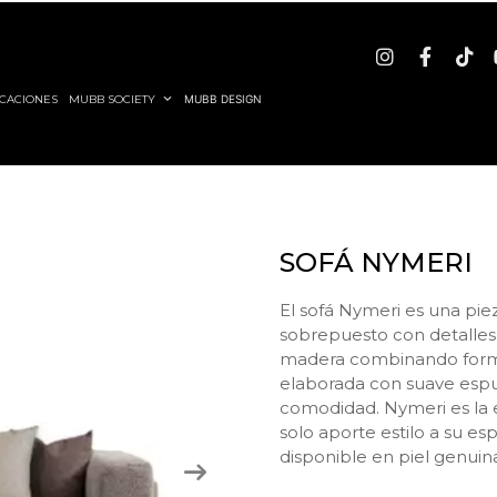
CACIONES
MUBB SOCIETY
MUBB DESIGN
SOFÁ NYMERI
El sofá Nymeri es una pie
sobrepuesto con detalles
madera combinando forma 
elaborada con suave espu
comodidad. Nymeri es la 
solo aporte estilo a su e
disponible en piel genuin