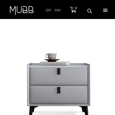
0
ESP
ENG