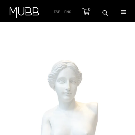
0
ESP
ENG