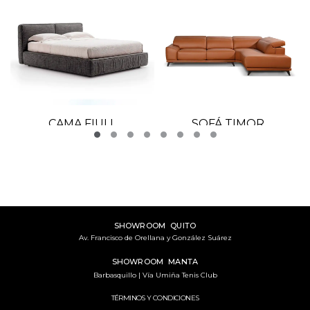
CAMA FIULL
SOFÁ TIMOR
SHOWROOM QUITO
Av. Francisco de Orellana y González Suárez
SHOWROOM MANTA
Barbasquillo | Vía Umiña Tenis Club
TÉRMINOS Y CONDICIONES