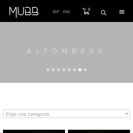
0
ESP
ENG
ALFOMBRAS
Elige una categoría